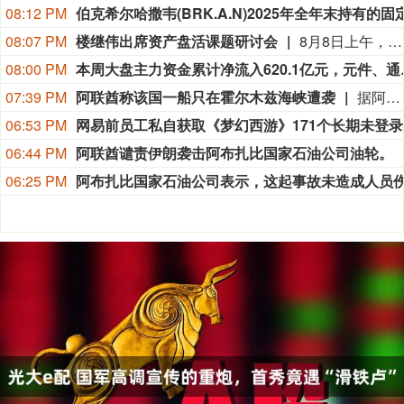
08:12 PM
08:07 PM
楼继伟出席资产盘活课题研讨会
8月8日上午，全球财富管理论坛在京召开“地方国有存量资产盘活进展、难点与策略”课题研讨会，楼继伟出席会议并做总结发言。楼继伟在发言中表示，盘活国有资产既是近期的当务之急，也是一项长期性的战略任务。当前我国GDP平减指数阶段性承压走低，财政维持紧平衡格局的压力持续攀升；我国税收结构以间接税为主体，税收收入增速显著弱于名义GDP增速，财政内生增收动能受限。叠加土地财政收入大幅收缩，地方隐性债务化解、长期限国债常态化发行带来的利息支出刚性上涨，收支两端压力持续凸显。综合多重现实约束来看，国有存量资产盘活并非短期应急手段，而是一项需要常态化、长效化推进的重点工作。（全球财富管理论坛）
08:00 PM
本周大盘主力资金累计净流入
07:39 PM
阿联酋称该国一船只在霍尔木兹海峡遭袭
据阿联酋通讯社8月8日报道，阿布扎比国家石油公司证实，该公司一艘船只当天凌晨在通过霍尔木兹海峡时遭导弹袭击。阿布扎比国家石油公司说，袭击未造成人员受伤，目前局面可控。该公司并未提供遭袭船只具体类型、导弹来源以及船只受损情况等更多细节。（新华社）
06:53 PM
网易
06:44 PM
阿联酋谴责伊朗袭击阿布扎比国家石油公司油轮。
06:25 PM