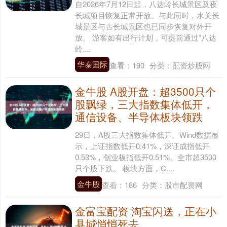
自2026年7月12日起，八达岭长城景区及夜
长城项目恢复正常开放。与此同时，水关长
城景区与古长城景区也已同步恢复对外开
放。 游客如有出行计划，可提前通过“八达
岭....
华泰国际
查看：
190
分类：
配资炒股网
金牛股 A股开盘：超3500只个
股飘绿，三大指数集体低开，
通信设备、半导体板块领跌
29日，A股三大指数集体低开。Wind数据显
示，上证指数低开0.41%，深证成指低开
0.53%，创业板指低开0.51%。全市超3500
只个股下跌。 板块方面，C....
金牛股
查看：
186
分类：
股市配资网
金富宝配资 淘宝闪送，正在小
县城悄悄死去