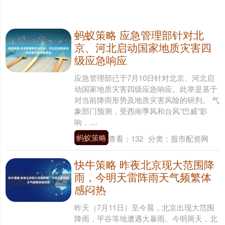
蚂蚁策略 应急管理部针对北
京、河北启动国家地质灾害四
级应急响应
应急管理部已于7月10日针对北京、河北启
动国家地质灾害四级应急响应。此举是基于
对当前降雨形势及地质灾害风险的研判。 气
象部门预测，受西南季风和台风“巴威”影
响，....
蚂蚁策略
查看：
132
分类：
股市配资网
快牛策略 昨夜北京现大范围降
雨，今明天雷阵雨天气频繁体
感闷热
昨天（7月11日）至今晨，北京出现大范围
降雨，平谷等地遭遇大暴雨。今明两天，北