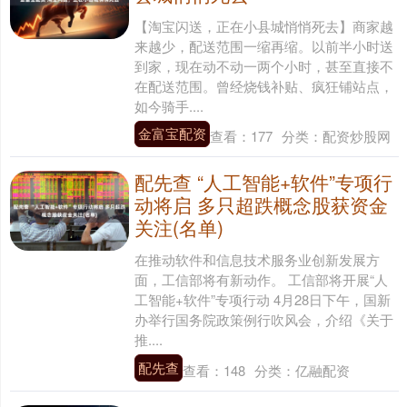
【淘宝闪送，正在小县城悄悄死去】商家越
来越少，配送范围一缩再缩。以前半小时送
到家，现在动不动一两个小时，甚至直接不
在配送范围。曾经烧钱补贴、疯狂铺站点，
如今骑手....
金富宝配资
查看：
177
分类：
配资炒股网
配先查 “人工智能+软件”专项行
动将启 多只超跌概念股获资金
关注(名单)
在推动软件和信息技术服务业创新发展方
面，工信部将有新动作。 工信部将开展“人
工智能+软件”专项行动 4月28日下午，国新
办举行国务院政策例行吹风会，介绍《关于
推....
配先查
查看：
148
分类：
亿融配资