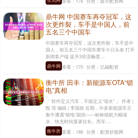
查看：
176
分类：
股市配资网
鼎牛网 中国赛车再夺冠军，这
次更炸裂，车手是中国人，前
五名三个中国车
中国赛车再夺冠军，这次更炸裂，车手是中
国人，前五名三个中国车赛车今日头条 打开
新闻客户端 提升3倍流畅度....
鼎牛网
查看：
170
分类：
亿融配资
衡牛所 田丰：新能源车OTA“锁
电”真相
「 软件定义汽车，不能定义“缩水” 」 作者 |
甄 瑶 编辑 | 李国政 近期，许多新能源车主
集中遭遇“锁电”困扰——标称续航大幅缩
水、快充时间显著拉长。而车....
衡牛所
查看：
186
分类：
配资炒股网