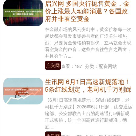
启兴网 多国央行抛售黄金，金
价上涨最大动能消退？各国政
府并非看空黄金
在金融市场的风云变幻中，黄金价格每一次
起伏都会引发市场参与者的广泛关注和热
烈。只要黄金价格稍有起伏，立马就会出现
看空黄金的声音，这些声音往往言之凿凿，
并且会千方....
启兴网
查看：
187
分类：
配资网站
生讯网 6月1日高速新规落地！
5条红线划定，老司机千万别踩
【6月1日高速新规落地！5条红线划定，老
司机千万别踩】2026年6月1日起，由交通运
输部、公安部联合出台的高速通行5项新规
正式实施，统一全国高速通行新标准，彻
底....
生讯网