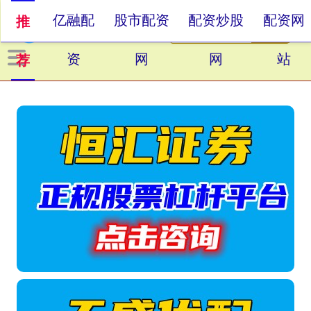
亿融配
股市配资
配资炒股
配资网
推
资
网
网
站
荐