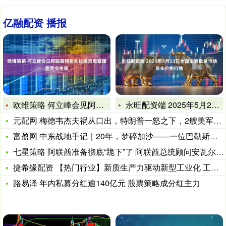
亿融配资 播报
欧维策略 何立峰会见阿联酋阿布扎比投资局管理委员会主席
永旺配资端 2025年5月23日全国主要批发市场葱头价格行情
元配网 梅德韦杰夫祸从口出，特朗普一怒之下，2艘美军核潜艇进
富盈网 中东战地手记｜20年，梦碎加沙——一位巴勒斯坦父亲的
七星策略 阿联酋准备彻底“跪下”了 阿联酋总统顾问安瓦尔·加
捷希缘配资 【热门行业】新质生产力驱动新型工业化 工信部支
路易泽 年内私募分红逾140亿元 股票策略成分红主力