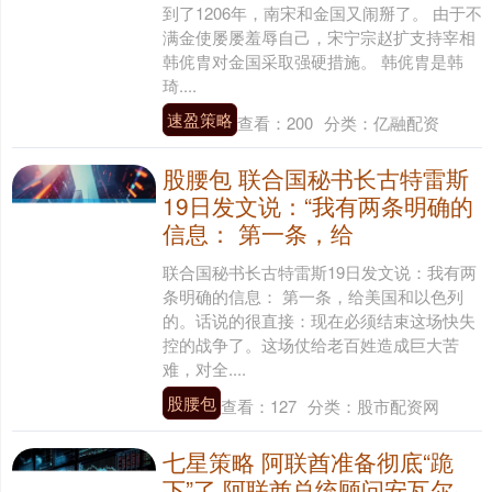
到了1206年，南宋和金国又闹掰了。 由于不
满金使屡屡羞辱自己，宋宁宗赵扩支持宰相
韩侂胄对金国采取强硬措施。 韩侂胄是韩
琦....
速盈策略
查看：
200
分类：
亿融配资
股腰包 联合国秘书长古特雷斯
19日发文说：“我有两条明确的
信息： 第一条，给
联合国秘书长古特雷斯19日发文说：我有两
条明确的信息： 第一条，给美国和以色列
的。话说的很直接：现在必须结束这场快失
控的战争了。这场仗给老百姓造成巨大苦
难，对全....
股腰包
查看：
127
分类：
股市配资网
七星策略 阿联酋准备彻底“跪
下”了 阿联酋总统顾问安瓦尔·