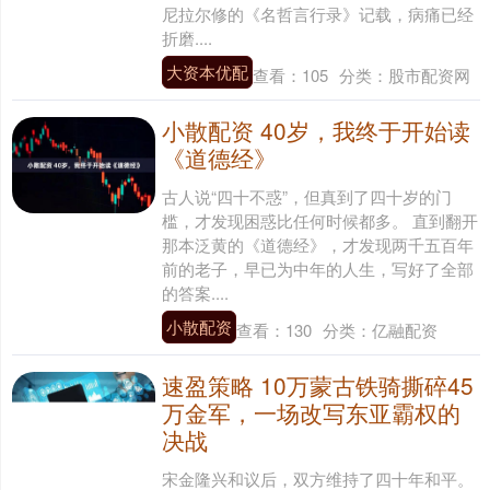
尼拉尔修的《名哲言行录》记载，病痛已经
折磨....
大资本优配
查看：
105
分类：
股市配资网
小散配资 40岁，我终于开始读
《道德经》
古人说“四十不惑”，但真到了四十岁的门
槛，才发现困惑比任何时候都多。 直到翻开
那本泛黄的《道德经》，才发现两千五百年
前的老子，早已为中年的人生，写好了全部
的答案....
小散配资
查看：
130
分类：
亿融配资
速盈策略 10万蒙古铁骑撕碎45
万金军，一场改写东亚霸权的
决战
宋金隆兴和议后，双方维持了四十年和平。