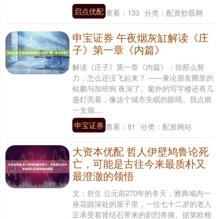
启点优配
查看：
133
分类：
配资炒股网
申宝证券 午夜烟灰缸解读《庄
子》第一章《内篇》
解读《庄子》第一章《内篇》：你那么努
力，怎么还没飞起来？ ——兼论朋友圈里的
鲲鹏与加班狗 夜深了。窗外的写字楼还有几
盏灯亮着，像这个城市失眠的眼睛。我点燃
一支烟....
申宝证券
查看：
81
分类：
配资网站
大资本优配 哲人伊壁鸠鲁论死
亡，可能是古往今来最质朴又
最澄澈的领悟
文：舒生 公元前270年的冬天，雅典城内一
座花园深处的屋子里，一位七十二岁的老人
正承受着肾结石带来的剧烈疼痛。据第欧根