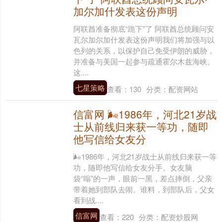
加尔加什发表这份声明
阿联酋准备彻底“跪下”了 阿联酋总统顾问安
瓦尔加尔加什发表这份声明我们将加强与以
色列的关系，以保护自己免受伊朗的威胁，
并准备与美国一起参与疏通霍尔木兹海峡。
这....
七星策略
查看：
130
分类：
配资网站
信富网 🌬1986年，河北21岁战
士从前线归来获一等功，随即
他写信给女友分
🌬1986年，河北21岁战士从前线归来获一等
功，随即他写信给女友分手。女友脑
袋“嗡”的一声，眼前一黑，差点摔倒，父亲
带着她到部队去闹。谁料，到部队后，父女
看到战....
信富网
查看：
220
分类：
配资炒股网