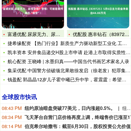
富通优配 尿尿无力、尿线变细？警惕：可能是前列腺在“报警”！
优配股 惠丰钻石（839725）5月6日主力资金净卖出44.
捷希缘配资 【热门行业】新质生产力驱动新型工业化 工信部支
凯丰资本 安井食品递交H股上市申请 赴港上市取得实质性进展
航心配资 王晓峰 | 水墨归真——中国当代书画艺术家名人录
集采优配 中国警方侦破缅北果敢徐发启（徐老发）犯罪集团专案
钱盈配 郭晶晶12岁儿子霍中曦已升中学，霍震霆：希望他用心读
全球股市快讯
08:43 PM
纽约原油暗盘突破77美元，日内涨超0.5%。
纽约原油暗盘突破77美元，日内涨超0.
08:34 PM
08:14 PM
伯克希尔