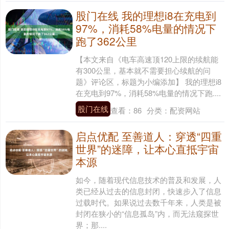
股门在线 我的理想i8在充电到
97%，消耗58%电量的情况下
跑了362公里
【本文来自《电车高速顶120上限的续航能
有300公里，基本就不需要担心续航的问
题》评论区，标题为小编添加】 我的理想i8
在充电到97%，消耗58%电量的情况下跑....
股门在线
查看：
86
分类：
配资网站
启点优配 至善道人：穿透“四重
世界”的迷障，让本心直抵宇宙
本源
如今，随着现代信息技术的普及和发展，人
类已经从过去的信息封闭，快速步入了信息
过载时代。如果说过去数千年来，人类是被
封闭在狭小的“信息孤岛”内，而无法窥探世
界；那....