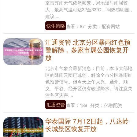
京雷阵雨天气依然频繁，局地短时雨强较
大，最高气温可达32至33℃，闷热感明显，
建议....
快牛策略
查看：
87
分类：
配资网站
汇通资管 北京分区暴雨红色预
警解除，多家市属公园恢复开
放
北京市气象台最新消息：目前，本市大部地
区的降雨云团已减弱，解除全市分区暴雨红
色预警信号。但今天上午大兴、通州、顺
义、平谷、经开区仍有较强降水。请注意关
注各区灾害....
汇通资管
查看：
189
分类：
亿融配资
华泰国际 7月12日起，八达岭
长城景区恢复开放